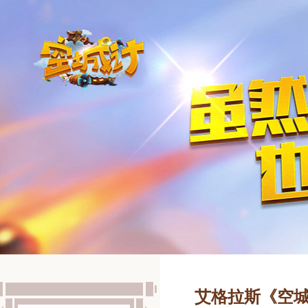
艾格拉斯《空城