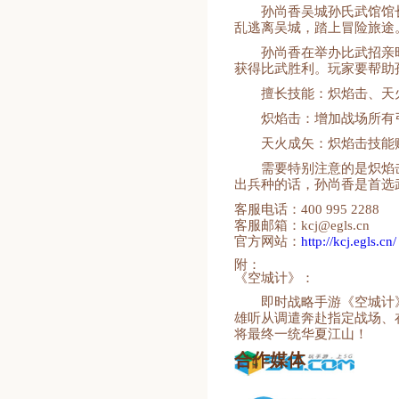
孙尚香吴城孙氏武馆馆
乱逃离吴城，踏上冒险旅途
孙尚香在举办比武招亲
获得比武胜利。玩家要帮助
擅长技能：炽焰击、天
炽焰击：增加战场所有
天火成矢：炽焰击技能
需要特别注意的是炽焰
出兵种的话，孙尚香是首选
客服电话：400 995 2288
客服邮箱：kcj@egls.cn
官方网站：
http://kcj.egls.cn/
附：
《空城计》：
即时战略手游《空城计
雄听从调遣奔赴指定战场、
将最终一统华夏江山！
合作媒体