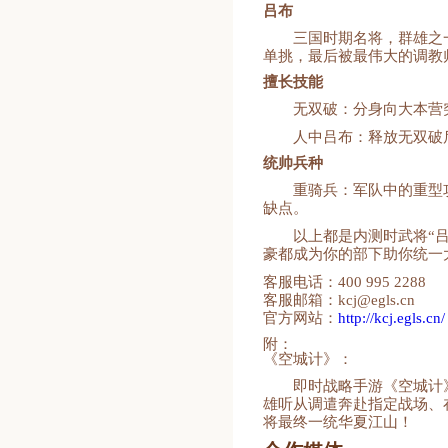
吕布
三国时期名将，群雄之
单挑，最后被最伟大的调教
擅长技能
无双破：分身向大本营
人中吕布：释放无双破
统帅兵种
重骑兵：军队中的重型
缺点。
以上都是内测时武将“
豪都成为你的部下助你统一
客服电话：400 995 2288
客服邮箱：kcj@egls.cn
官方网站：
http://kcj.egls.cn/
附：
《空城计》：
即时战略手游《空城计
雄听从调遣奔赴指定战场、
将最终一统华夏江山！