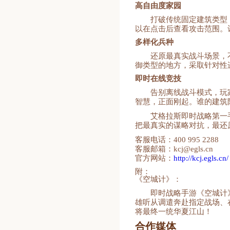
高自由度家园
打破传统固定建筑类型
以在点击后查看攻击范围。
多样化兵种
还原最真实战斗场景，
御类型的地方，采取针对性
即时在线竞技
告别离线战斗模式，玩
智慧，正面刚起。谁的建筑
艾格拉斯即时战略第一
把最真实的谋略对抗，最还
客服电话：400 995 2288
客服邮箱：kcj@egls.cn
官方网站：
http://kcj.egls.cn/
附：
《空城计》：
即时战略手游《空城计
雄听从调遣奔赴指定战场、
将最终一统华夏江山！
合作媒体