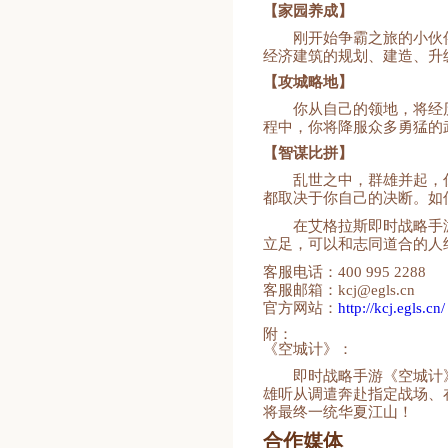
【家园养成】
刚开始争霸之旅的小伙
经济建筑的规划、建造、升
【攻城略地】
你从自己的领地，将经
程中，你将降服众多勇猛的
【智谋比拼】
乱世之中，群雄并起，
都取决于你自己的决断。如
在艾格拉斯即时战略手
立足，可以和志同道合的人
客服电话：400 995 2288
客服邮箱：kcj@egls.cn
官方网站：
http://kcj.egls.cn/
附：
《空城计》：
即时战略手游《空城计
雄听从调遣奔赴指定战场、
将最终一统华夏江山！
合作媒体