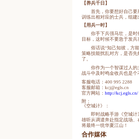
【养兵千日】
首先，你要想好自己要
训练出相对应的士兵，组建
【用兵一时】
你手下兵强马壮，是时
目标，这时候不要急于发兵
俗话说“知己知彼，方
策略技能扰乱对方，是否先
了。
你作为一个智谋过人的
战斗中及时鸣金收兵也是个
客服电话：400 995 2288
客服邮箱：kcj@egls.cn
官方网站：
http://kcj.egls.cn/
附：
《空城计》：
即时战略手游《空城计
雄听从调遣奔赴指定战场、
将最终一统华夏江山！
合作媒体