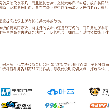
吴的周瑜仪表不凡，而且擅长音律，文韬武略样样精通。或许美周郎
狭隘，及其擅长吐血。曾在赤壁之战中以血光漫天之技惊退百万曹兵
幅度提高战场上所有长枪兵武将的秒伤。
等级的提高而增强，所提升的攻击力还是很可观的。而且周瑜所率领
炮等单体高伤害防御阵地时，一队长枪兵一拥而上可以很轻松撕开对
》采用新一代艾格拉斯自研3D引擎“速鲨”精心制作而成，多兵种自
在线斗智斗勇告别离线塔防作战，颠覆传统时间切入点，打造群雄并