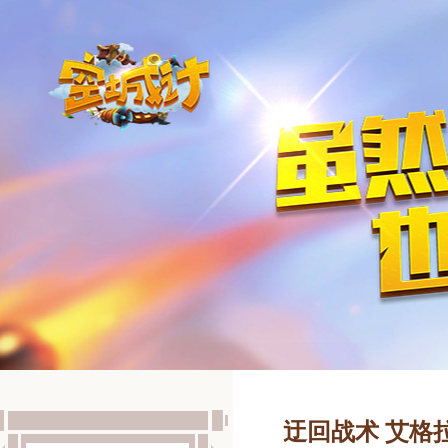
迂回战术 艾格